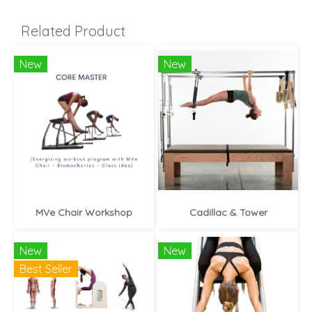
Related Product
New
New
MVe Chair Workshop
Cadillac & Tower
New
New
Best Seller